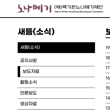
새뜸(소식)
새뜸(소식)
19
1
공지사항
17
보도자료
16
활동소식
1
언론보도
1
영상자료
1