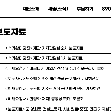
재단소개
새뜸(소식)
후원하기
89
보도자료
<백기완마당집> 개관 기자간담회 2차 보도자료
8
<백기완마당집> 개관 기자간담회 1차 보도자료
<취재요청서> 마로니에 야외공연장 '3주기 추모문화제' 불허
<보도자료> 노조법 2,3조 개정안을 공포하라 기자회견문
5
<취재요청서> 노조법 2,3조 개정 공포하라 원로 기자회견
4
<취재요청서> 민영화 저지! 공공성 확대! 토론회
3
<보도자료> 고 양회동 건설노동자, 사회원로(중진) 긴급 기자회