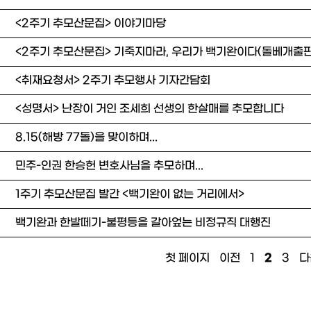
2
<2주기 추모산문집> 이야기마당
<2주기 추모산문집> 기죽지마라, 우리가 백기완이다(돌베개출
0
<취재요청서> 2주기 추모행사 기자간담회
<성명서> 난장이 거인 조세희 선생의 한살매를 추모합니다
8.15(해방 77돌)을 맞이하며...
민주-인권 한승헌 변호사님을 추모하며...
1주기 추모산문집 발간 <백기완이 없는 거리에서>
백기완과 한발떼기-불평등을 갈아엎는 비정규직 대행진
첫 페이지
이전
1
2
3
다