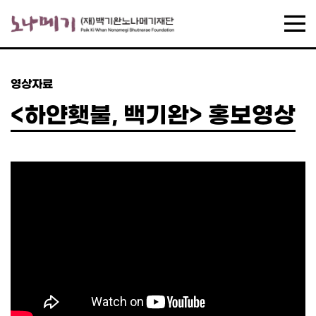
영상자료
<하얀횃불, 백기완> 홍보영상