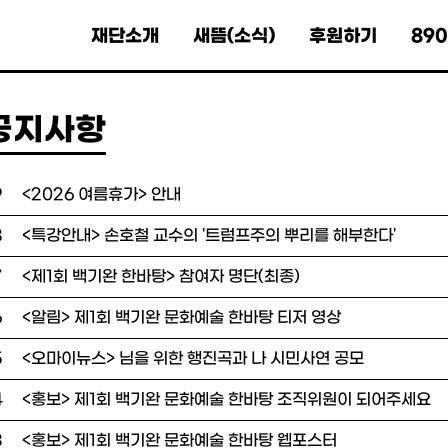
재단소개
새뜸(소식)
후원하기
89
공지사항
9
<2026 여름휴가> 안내
8
<특강안내> 손호철 교수의 '트럼프주의 뿌리를 해부한다'
7
<제1회 백기완 한바탕> 참여자 명단(최종)
6
<알림> 제1회 백기완 문화예술 한바탕 티저 영상
5
<오마이뉴스> 님을 위한 행진곡과 나 시민사연 공모
4
<홍보> 제1회 백기완 문화예술 한바탕 조직위원이 되어주세요
3
<홍보> 제1회 백기완 문화예술 한바탕 웹포스터