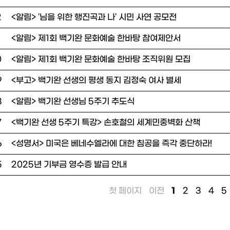
2
<알림> '님을 위한 행진곡과 나' 시민 사연 공모전
<알림> 제1회 백기완 문화예술 한바탕 참여제안서
0
<알림> 제1회 백기완 문화예술 한바탕 조직위원 모집
9
<부고> 백기완 선생의 평생 동지 김정숙 여사 별세
8
<알림> 백기완 선생님 5주기 추도식
7
<백기완 선생 5주기 특강> 손호철의 세계민중벽화 산책
6
<성명서> 미국은 베네수엘라에 대한 침공을 즉각 중단하라!
5
2025년 기부금 영수증 발급 안내
첫 페이지
이전
1
2
3
4
5