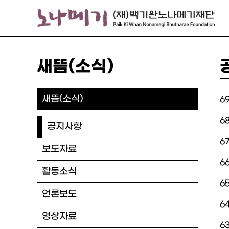
새뜸(소식)
새뜸(소식)
6
6
공지사항
6
보도자료
6
활동소식
6
언론보도
6
영상자료
6