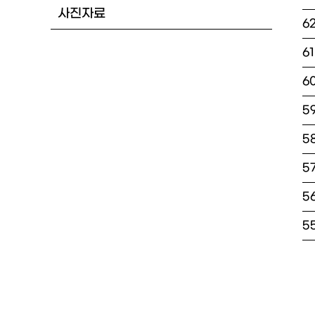
사진자료
6
61
6
5
5
5
5
5