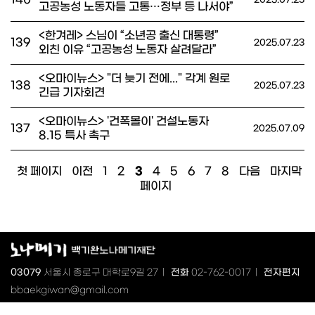
고공농성 노동자들 고통…정부 등 나서야”
<한겨레> 스님이 “소년공 출신 대통령”
139
2025.07.23
외친 이유 “고공농성 노동자 살려달라”
<오마이뉴스> "더 늦기 전에..." 각계 원로
138
2025.07.23
긴급 기자회견
<오마이뉴스> '건폭몰이' 건설노동자
137
2025.07.09
8.15 특사 촉구
첫 페이지
이전
1
2
3
4
5
6
7
8
다음
마지막
페이지
03079
서울시 종로구 대학로9길 27 |
전화
02-762-0017 |
전자편지
bbaekgiwan@gmail.com
공익제보
문화체육관광부
|
국민권익위원회