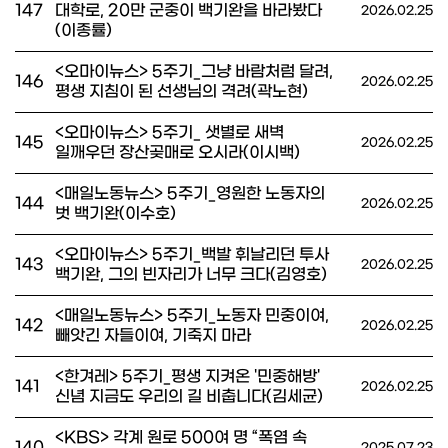
147
대학로, 20만 군중이 백기완을 바라봤다
2026.02.25
(이종률)
<오마이뉴스> 5주기_그냥 바람처럼 달려,
146
2026.02.25
평생 지침이 된 선생님의 격려(곽노현)
<오마이뉴스> 5주기_ 샛별로 새벽
145
2026.02.25
일깨우던 장산곶매로 오시라(이시백)
<매일노동뉴스> 5주기_영원한 노동자의
144
2026.02.25
벗 백기완(이수호)
<오마이뉴스> 5주기_백발 휘날리던 투사
143
2026.02.25
백기완, 그의 빈자리가 너무 크다(김영호)
<매일노동뉴스> 5주기_노동자 민중이여,
142
2026.02.25
빼앗긴 자들이여, 기죽지 마라
<한겨레> 5주기_평생 지켜온 '민중해방'
141
2026.02.25
신념 지금도 우리의 길 비춥니다(김세균)
<KBS> 각계 원로 500여 명 “폭염 속
140
2025.07.23